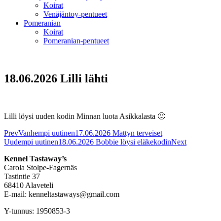
Koirat
Venäjäntoy-pentueet
Pomeranian
Koirat
Pomeranian-pentueet
18.06.2026 Lilli lähti
Lilli löysi uuden kodin Minnan luota Asikkalasta 🙂
Prev
Vanhempi uutinen
17.06.2026 Mattyn terveiset
Uudempi uutinen
18.06.2026 Bobbie löysi eläkekodin
Next
Kennel Tastaway’s
Carola Stolpe-Fagernäs
Tastintie 37
68410 Alaveteli
E-mail: kenneltastaways@gmail.com
Y-tunnus: 1950853-3