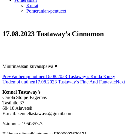
Pomeranian
Koirat
Pomeranian-pentueet
17.08.2023 Tastaway’s Cinnamon
Minirinsessan kuvauspäivä ♥
Prev
Vanhempi uutinen
16.08.2023 Tastaway’s Kinda Kinky
Uudempi uutinen
17.08.2023 Tastaway’s Fine And Fantastic
Next
Kennel Tastaway’s
Carola Stolpe-Fagernäs
Tastintie 37
68410 Alaveteli
E-mail: kenneltastaways@gmail.com
Y-tunnus: 1950853-3
Eläinten pitopaikkatunnus: FI000007670171