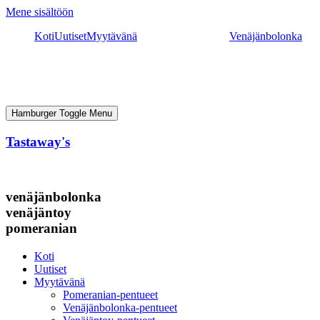
Mene sisältöön
Koti
Uutiset
Myytävänä
Venäjänbolonka
Hamburger Toggle Menu
Tastaway's
venäjänbolonka
venäjäntoy
pomeranian
Koti
Uutiset
Myytävänä
Pomeranian-pentueet
Venäjänbolonka-pentueet