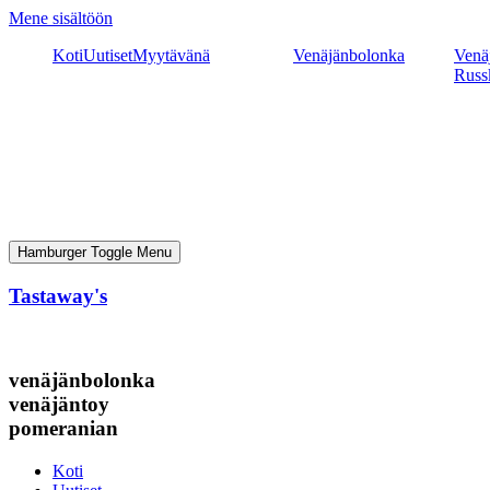
Mene sisältöön
Koti
Uutiset
Myytävänä
Venäjänbolonka
Venäj
Russ
Hamburger Toggle Menu
Tastaway's
venäjänbolonka
venäjäntoy
pomeranian
Koti