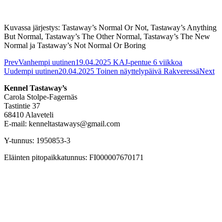
Kuvassa järjestys: Tastaway’s Normal Or Not, Tastaway’s Anything
But Normal, Tastaway’s The Other Normal, Tastaway’s The New
Normal ja Tastaway’s Not Normal Or Boring
Prev
Vanhempi uutinen
19.04.2025 KAJ-pentue 6 viikkoa
Uudempi uutinen
20.04.2025 Toinen näyttelypäivä Rakveressä
Next
Kennel Tastaway’s
Carola Stolpe-Fagernäs
Tastintie 37
68410 Alaveteli
E-mail: kenneltastaways@gmail.com
Y-tunnus: 1950853-3
Eläinten pitopaikkatunnus: FI000007670171