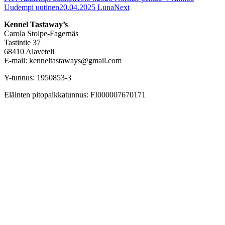
Uudempi uutinen
20.04.2025 Luna
Next
Kennel Tastaway’s
Carola Stolpe-Fagernäs
Tastintie 37
68410 Alaveteli
E-mail: kenneltastaways@gmail.com
Y-tunnus: 1950853-3
Eläinten pitopaikkatunnus: FI000007670171