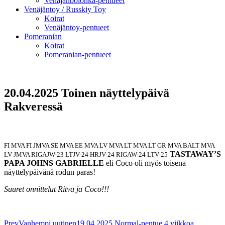
Venäjänbolonka-pentueet
Venäjäntoy / Russkiy Toy
Koirat
Venäjäntoy-pentueet
Pomeranian
Koirat
Pomeranian-pentueet
20.04.2025 Toinen näyttelypäivä
Rakveressä
FI MVA FI JMVA SE MVA EE MVA LV MVA LT MVA LT GR MVA BALT MVA
TASTAWAY’S
LV JMVA RIGAJW-23 LTJV-24 HRJV-24 RIGAW-24 LTV-25
PAPA JOHNS GABRIELLE
eli Coco oli myös toisena
näyttelypäivänä rodun paras!
Suuret onnittelut Ritva ja Coco!!!
Prev
Vanhempi uutinen
19.04.2025 Normal-pentue 4 viikkoa