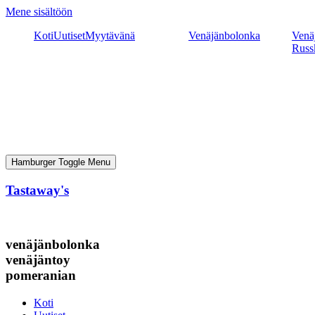
Mene sisältöön
Koti
Uutiset
Myytävänä
Venäjänbolonka
Venäj
Russ
Hamburger Toggle Menu
Tastaway's
venäjänbolonka
venäjäntoy
pomeranian
Koti