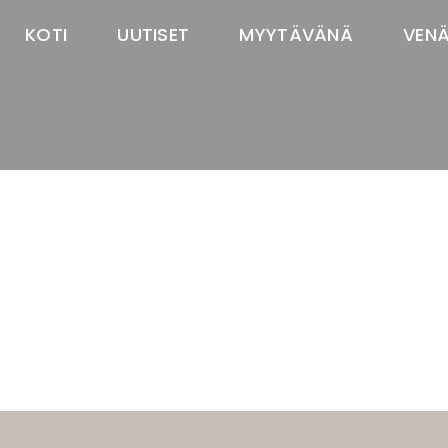
KOTI
UUTISET
MYYTÄVÄNÄ
VEN
TASTAWAY'S
venäjänbolonka
venäjäntoy
pomeranian