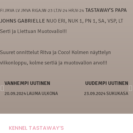
TASTAWAY’S PAPA
FI JMVA LV JMVA RIGAJW-23 LTJV-24 HRJV-24
JOHNS GABRIELLE
NUO ERI, NUK 1, PN 1, SA, VSP, LT
Serti ja Liettuan Muotovalio!!!
Suuret onnittelut Ritva ja Coco! Kolmen näyttelyn
viikonloppu, kolme sertiä ja muotovalion arvo!!!
VANHEMPI UUTINEN
UUDEMPI UUTINEN
20.09.2024 LAUMA ULKONA
23.09.2024 SUKUKASA
KENNEL TASTAWAY’S