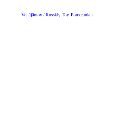
Venäjäntoy / Russkiy Toy
Pomeranian