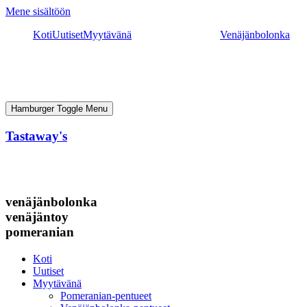
Mene sisältöön
Koti
Uutiset
Myytävänä
Venäjänbolonka
Hamburger Toggle Menu
Tastaway's
venäjänbolonka
venäjäntoy
pomeranian
Koti
Uutiset
Myytävänä
Pomeranian-pentueet