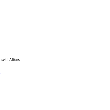
i sekä Alfons
t