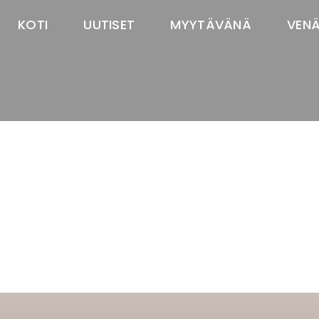
KOTI
UUTISET
MYYTÄVÄNÄ
VEN
TASTAWAY'S
venäjänbolonka
venäjäntoy
pomeranian