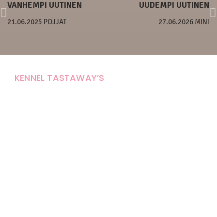
VANHEMPI UUTINEN
UUDEMPI UUTINEN
21.06.2025 POJJAT
27.06.2026 MINI
KENNEL TASTAWAY’S
Carola Stolpe-Fagernäs
Tastintie 37
68410 Alaveteli
E-mail: kenneltastaways@gmail.com
Y-tunnus: 1950853-3
Eläinten pitopaikkatunnus: FI000007670171