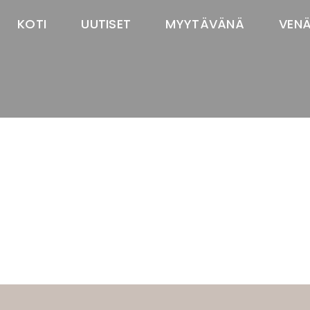
KOTI
UUTISET
MYYTÄVÄNÄ
VEN
TASTAWAY'S
venäjänbolonka
venäjäntoy
pomeranian