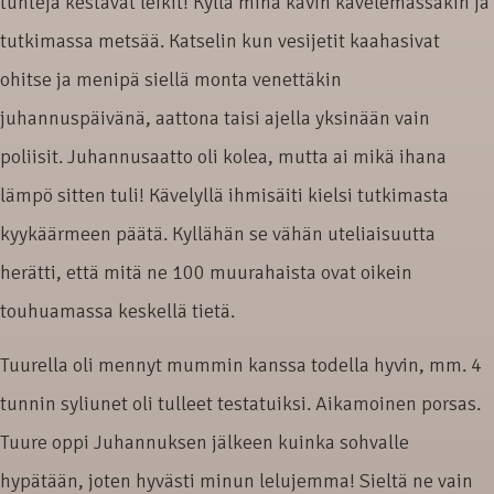
tunteja kestävät leikit! Kyllä minä kävin kävelemässäkin ja
tutkimassa metsää. Katselin kun vesijetit kaahasivat
ohitse ja menipä siellä monta venettäkin
juhannuspäivänä, aattona taisi ajella yksinään vain
poliisit. Juhannusaatto oli kolea, mutta ai mikä ihana
lämpö sitten tuli! Kävelyllä ihmisäiti kielsi tutkimasta
kyykäärmeen päätä. Kyllähän se vähän uteliaisuutta
herätti, että mitä ne 100 muurahaista ovat oikein
touhuamassa keskellä tietä.
Tuurella oli mennyt mummin kanssa todella hyvin, mm. 4
tunnin syliunet oli tulleet testatuiksi. Aikamoinen porsas.
Tuure oppi Juhannuksen jälkeen kuinka sohvalle
hypätään, joten hyvästi minun lelujemma! Sieltä ne vain