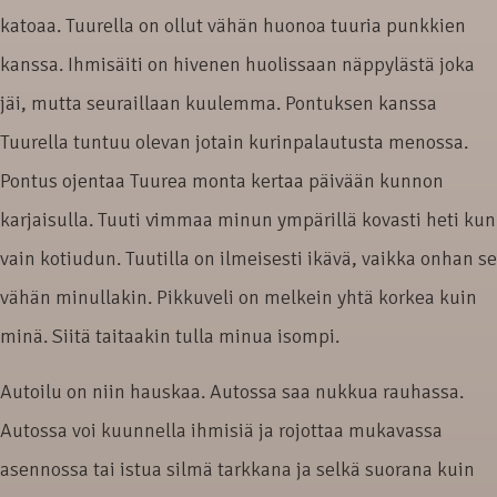
katoaa. Tuurella on ollut vähän huonoa tuuria punkkien
kanssa. Ihmisäiti on hivenen huolissaan näppylästä joka
jäi, mutta seuraillaan kuulemma. Pontuksen kanssa
Tuurella tuntuu olevan jotain kurinpalautusta menossa.
Pontus ojentaa Tuurea monta kertaa päivään kunnon
karjaisulla. Tuuti vimmaa minun ympärillä kovasti heti kun
vain kotiudun. Tuutilla on ilmeisesti ikävä, vaikka onhan se
vähän minullakin. Pikkuveli on melkein yhtä korkea kuin
minä. Siitä taitaakin tulla minua isompi.
Autoilu on niin hauskaa. Autossa saa nukkua rauhassa.
Autossa voi kuunnella ihmisiä ja rojottaa mukavassa
asennossa tai istua silmä tarkkana ja selkä suorana kuin