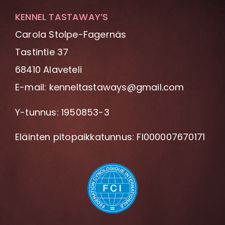
KENNEL TASTAWAY’S
Carola Stolpe-Fagernäs
Tastintie 37
68410 Alaveteli
E-mail: kenneltastaways@gmail.com
Y-tunnus: 1950853-3
Eläinten pitopaikkatunnus: FI000007670171