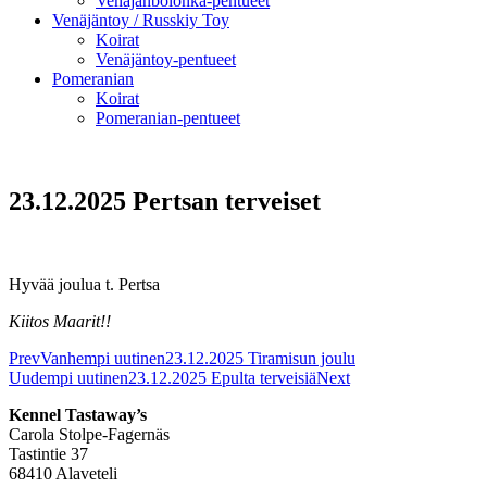
Venäjänbolonka-pentueet
Venäjäntoy / Russkiy Toy
Koirat
Venäjäntoy-pentueet
Pomeranian
Koirat
Pomeranian-pentueet
23.12.2025 Pertsan terveiset
Hyvää joulua t. Pertsa
Kiitos Maarit!!
Prev
Vanhempi uutinen
23.12.2025 Tiramisun joulu
Uudempi uutinen
23.12.2025 Epulta terveisiä
Next
Kennel Tastaway’s
Carola Stolpe-Fagernäs
Tastintie 37
68410 Alaveteli