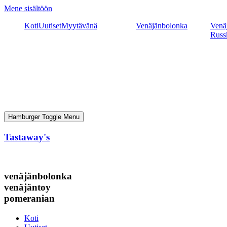
Mene sisältöön
Koti
Uutiset
Myytävänä
Venäjänbolonka
Venäj
Russ
Hamburger Toggle Menu
Tastaway's
venäjänbolonka
venäjäntoy
pomeranian
Koti