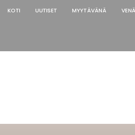
KOTI
UUTISET
MYYTÄVÄNÄ
VEN
TASTAWAY'S
venäjänbolonka
venäjäntoy
pomeranian