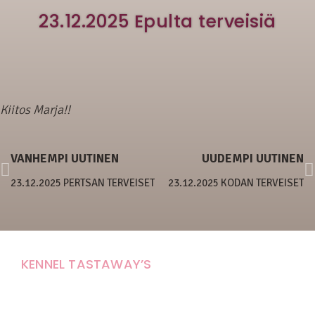
23.12.2025 Epulta terveisiä
Kiitos Marja!!
VANHEMPI UUTINEN
UUDEMPI UUTINEN
23.12.2025 PERTSAN TERVEISET
23.12.2025 KODAN TERVEISET
KENNEL TASTAWAY’S
Carola Stolpe-Fagernäs
Tastintie 37