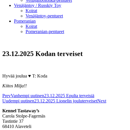
Venäjänbolonka-pentueet
Venäjäntoy / Russkiy Toy
Koirat
Venäjäntoy-pentueet
Pomeranian
Koirat
Pomeranian-pentueet
23.12.2025 Kodan terveiset
Hyvää joulua ♥ T: Koda
Kiitos Milja!!
Prev
Vanhempi uutinen
23.12.2025 Epulta terveisiä
Uudempi uutinen
23.12.2025 Lionelin jouluterveiset
Next
Kennel Tastaway’s
Carola Stolpe-Fagernäs
Tastintie 37
68410 Alaveteli