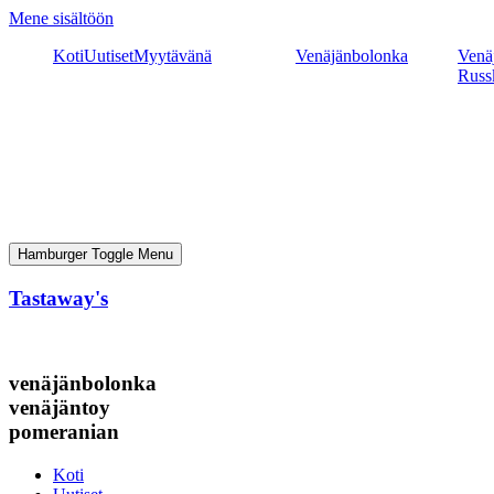
Mene sisältöön
Koti
Uutiset
Myytävänä
Venäjänbolonka
Venäj
Russ
Hamburger Toggle Menu
Tastaway's
venäjänbolonka
venäjäntoy
pomeranian
Koti