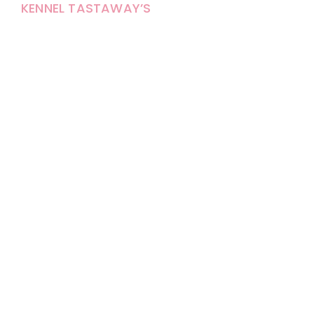
KENNEL TASTAWAY’S
Carola Stolpe-Fagernäs
Tastintie 37
68410 Alaveteli
E-mail: kenneltastaways@gmail.com
Y-tunnus: 1950853-3
Eläinten pitopaikkatunnus: FI000007670171