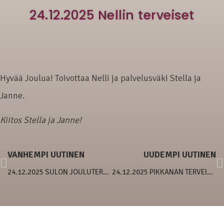
24.12.2025 Nellin terveiset
Hyvää Joulua! Toivottaa Nelli ja palvelusväki Stella ja
Janne.
Kiitos Stella ja Janne!
VANHEMPI UUTINEN
UUDEMPI UUTINEN
24.12.2025 SULON JOULUTERVEISET
24.12.2025 PIKKANAN TERVEISET