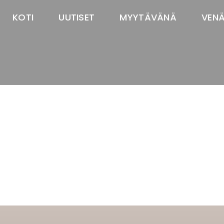
KOTI
UUTISET
MYYTÄVÄNÄ
VEN
TASTAWAY'S
venäjänbolonka
venäjäntoy
pomeranian