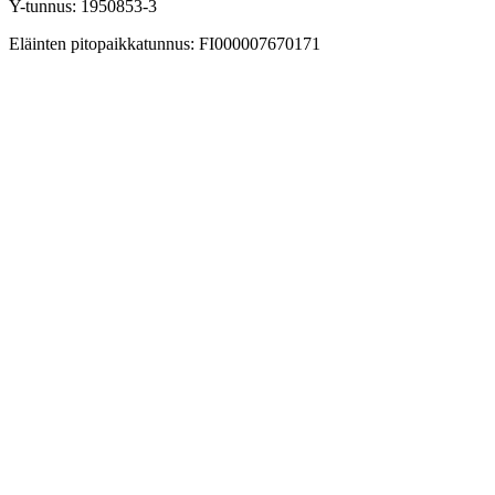
Y-tunnus: 1950853-3
Eläinten pitopaikkatunnus: FI000007670171