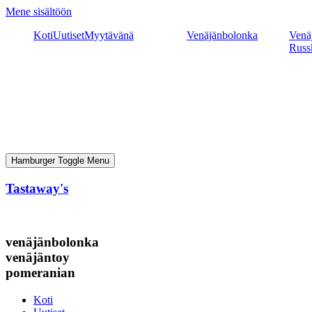
Mene sisältöön
Koti
Uutiset
Myytävänä
Venäjänbolonka
Venäj
Russ
Hamburger Toggle Menu
Tastaway's
venäjänbolonka
venäjäntoy
pomeranian
Koti