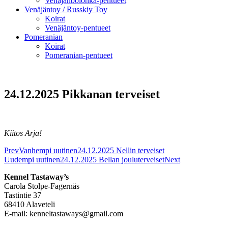
Venäjänbolonka-pentueet
Venäjäntoy / Russkiy Toy
Koirat
Venäjäntoy-pentueet
Pomeranian
Koirat
Pomeranian-pentueet
24.12.2025 Pikkanan terveiset
Kiitos Arja!
Prev
Vanhempi uutinen
24.12.2025 Nellin terveiset
Uudempi uutinen
24.12.2025 Bellan jouluterveiset
Next
Kennel Tastaway’s
Carola Stolpe-Fagernäs
Tastintie 37
68410 Alaveteli
E-mail: kenneltastaways@gmail.com