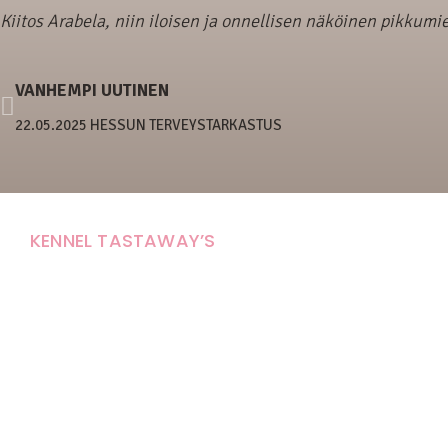
Kiitos Arabela, niin iloisen ja onnellisen näköinen pikkumi
VANHEMPI UUTINEN
22.05.2025 HESSUN TERVEYSTARKASTUS
KENNEL TASTAWAY’S
Carola Stolpe-Fagernäs
Tastintie 37
68410 Alaveteli
E-mail: kenneltastaways@gmail.com
Y-tunnus: 1950853-3