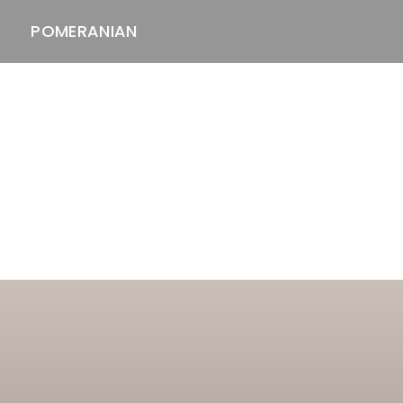
POMERANIAN
ASTAWAY'S
venäjänbolonka
venäjäntoy
pomeranian