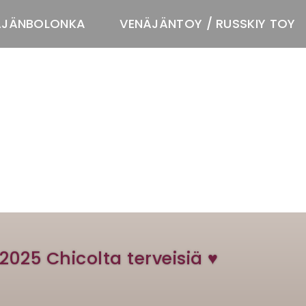
ÄJÄNBOLONKA
VENÄJÄNTOY / RUSSKIY TOY
T
.2025 Chicolta terveisiä ♥