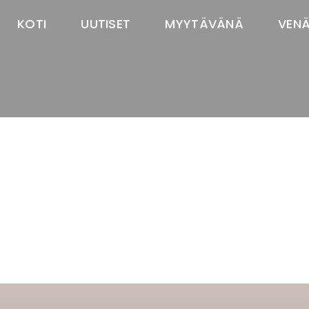
KOTI
UUTISET
MYYTÄVÄNÄ
VEN
TASTAWAY'S
venäjänbolonka
venäjäntoy
pomeranian