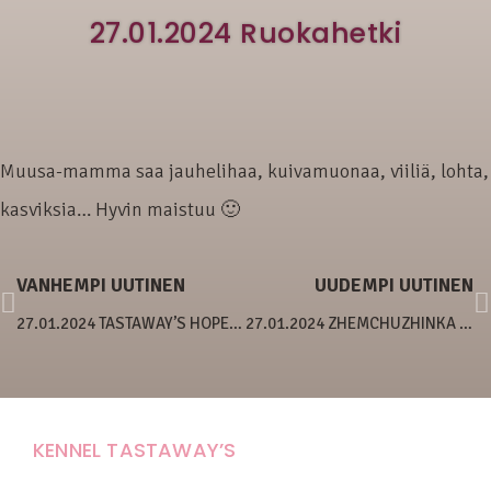
27.01.2024 Ruokahetki
Muusa-mamma saa jauhelihaa, kuivamuonaa, viiliä, lohta,
kasviksia… Hyvin maistuu 🙂
VANHEMPI UUTINEN
UUDEMPI UUTINEN
27.01.2024 TASTAWAY’S HOPE OF THE FUTURE
27.01.2024 ZHEMCHUZHINKA ASSOL DOCTOR GAFFS
KENNEL TASTAWAY’S
Carola Stolpe-Fagernäs