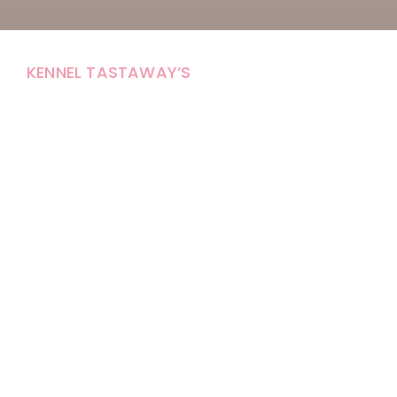
KENNEL TASTAWAY’S
Carola Stolpe-Fagernäs
Tastintie 37
68410 Alaveteli
E-mail: kenneltastaways@gmail.com
Y-tunnus: 1950853-3
Eläinten pitopaikkatunnus: FI000007670171