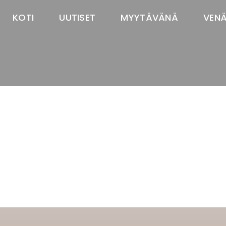
KOTI
UUTISET
MYYTÄVÄNÄ
VEN
TASTAWAY'S
venäjänbolonka
venäjäntoy
pomeranian