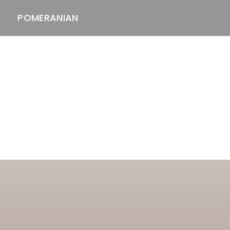
POMERANIAN
ASTAWAY'S
venäjänbolonka
venäjäntoy
pomeranian