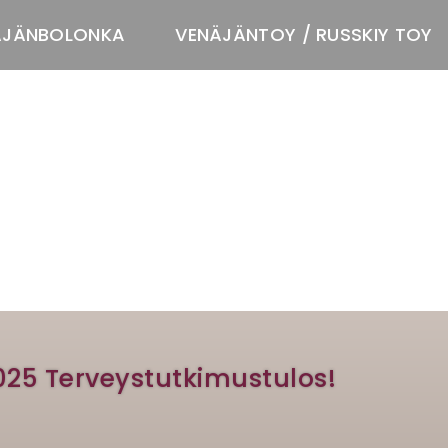
ÄJÄNBOLONKA
VENÄJÄNTOY / RUSSKIY TOY
T
2025 Terveystutkimustulos!