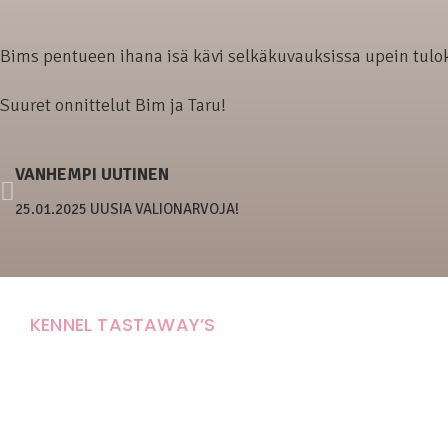
Bims pentueen ihana isä kävi selkäkuvauksissa upein tuloks
Suuret onnittelut Bim ja Taru!
VANHEMPI UUTINEN
25.01.2025 UUSIA VALIONARVOJA!
KENNEL TASTAWAY’S
Carola Stolpe-Fagernäs
Tastintie 37
68410 Alaveteli