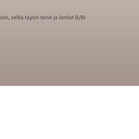
in, selkä täysin terve ja lonkat B/B!