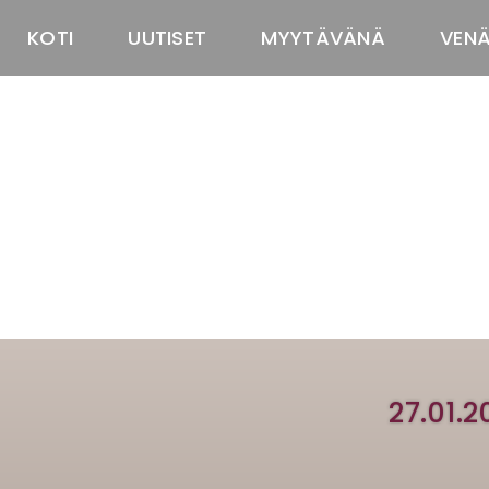
KOTI
UUTISET
MYYTÄVÄNÄ
VEN
27.01.