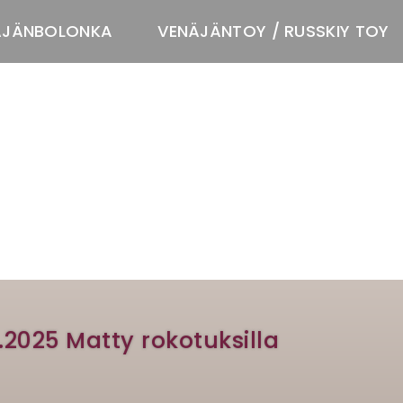
ÄJÄNBOLONKA
VENÄJÄNTOY / RUSSKIY TOY
T
.2025 Matty rokotuksilla