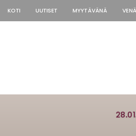
KOTI
UUTISET
MYYTÄVÄNÄ
VEN
28.01