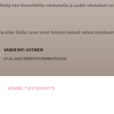
Matty kävi KronoVetillä rokotuksilla ja uudet rokotukset v
Ja eilen illalla Laran omat ihmiset kävivät neitoa moikkaam
VANHEMPI UUTINEN
27.01.2025 TERVEYSTUTKIMUSTULOS!
KENNEL TASTAWAY’S
Carola Stolpe-Fagernäs
Tastintie 37