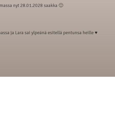
oimassa nyt 28.01.2028 saakka 🙂
assa ja Lara sai ylpeänä esitellä pentunsa heille ♥