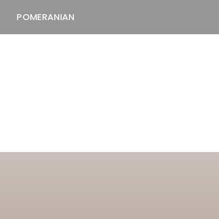
POMERANIAN
ASTAWAY'S
venäjänbolonka
venäjäntoy
pomeranian