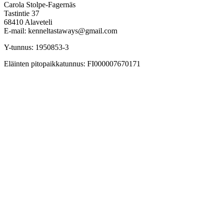
Carola Stolpe-Fagernäs
Tastintie 37
68410 Alaveteli
E-mail: kenneltastaways@gmail.com
Y-tunnus: 1950853-3
Eläinten pitopaikkatunnus: FI000007670171