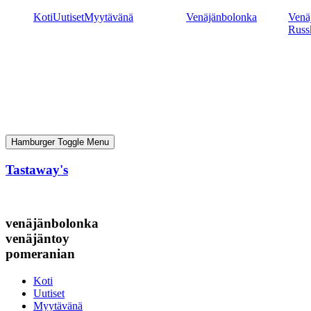
Mene
Koti
Uutiset
Myytävänä
Venäjänbolonka
Venäj
sisältöön
Russ
Hamburger Toggle Menu
Tastaway's
venäjänbolonka
venäjäntoy
pomeranian
Koti
Uutiset
Myytävänä