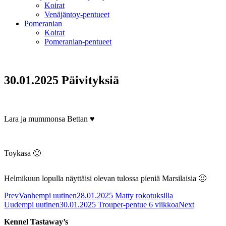
Koirat
Venäjäntoy-pentueet
Pomeranian
Koirat
Pomeranian-pentueet
30.01.2025 Päivityksiä
Lara ja mummonsa Bettan ♥
Toykasa 🙂
Helmikuun lopulla näyttäisi olevan tulossa pieniä Marsilaisia 🙂
Prev
Vanhempi uutinen
28.01.2025 Matty rokotuksilla
Uudempi uutinen
30.01.2025 Trouper-pentue 6 viikkoa
Next
Kennel Tastaway’s