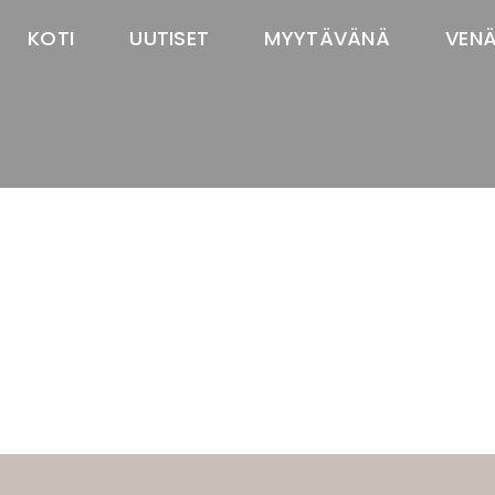
KOTI
UUTISET
MYYTÄVÄNÄ
VEN
TASTAWAY'S
venäjänbolonka
venäjäntoy
pomeranian