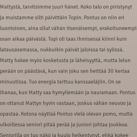
Mattystä, tarvitsimme juuri hänet. Koko talo on piristynyt
ja muistamme silti päivittäin Topin. Pontus on niin eri
luontoinen, aina ollut vähän itsenäisempi, erakoituneempi
osan aikaa päivästä. Topi oli taas ihmisessä kiinni kuin
latausasemassa, nukkuikin päivät jaloissa tai sylissä.
Matty hakee myös kosketusta ja läheisyyttä, mutta lelun
perään on päästävä, kun vain joku sen heittää 30 kertaa
minuutissa. Tuo energia tarttuu kanssaeläjiin. On se
ihanaa, kun Matty saa hymyilemään ja nauramaan. Pontus
on ottanut Mattyn hyvin vastaan, joskus vähän neuvoo ja
opastaa. Kotona näyttää Pontus vielä olevan pomo, mutta
ulkoillessa seniori pitää perää ja juniori johtaa joukkoa.
Seniorilla on tuo näkö ja kuulo heikentynyt, ehkä kokee