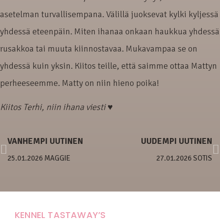
asetelman turvallisempana. Välillä juoksevat kylki kyljessä
yhdessä eteenpäin. Miten ihanaa onkaan haukkua yhdessä
rusakkoa tai muuta kiinnostavaa. Mukavampaa se on
yhdessä kuin yksin. Kiitos teille, että saimme ottaa Mattyn
perheeseemme. Matty on niin hieno poika!
Kiitos Terhi, niin ihana viesti ♥
VANHEMPI UUTINEN
UUDEMPI UUTINEN
25.01.2026 MAGGIE
27.01.2026 SOTIS
KENNEL TASTAWAY’S