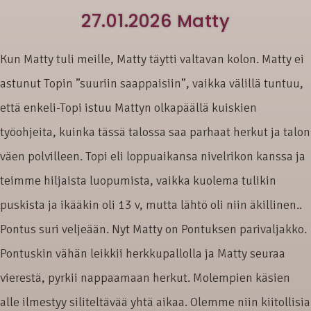
27.01.2026 Matty
Kun Matty tuli meille, Matty täytti valtavan kolon. Matty ei
astunut Topin ”suuriin saappaisiin”, vaikka välillä tuntuu,
että enkeli-Topi istuu Mattyn olkapäällä kuiskien
työohjeita, kuinka tässä talossa saa parhaat herkut ja talon
väen polvilleen. Topi eli loppuaikansa nivelrikon kanssa ja
teimme hiljaista luopumista, vaikka kuolema tulikin
puskista ja ikääkin oli 13 v, mutta lähtö oli niin äkillinen..
Pontus suri veljeään. Nyt Matty on Pontuksen parivaljakko.
Pontuskin vähän leikkii herkkupallolla ja Matty seuraa
vierestä, pyrkii nappaamaan herkut. Molempien käsien
alle ilmestyy siliteltävää yhtä aikaa. Olemme niin kiitollisia