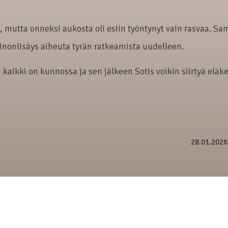
o, mutta onneksi aukosta oli esiin työntynyt vain rasvaa. Sa
inonlisäys aiheuta tyrän ratkeamista uudelleen.
kaikki on kunnossa ja sen jälkeen Sotis voikin siirtyä eläk
28.01.202