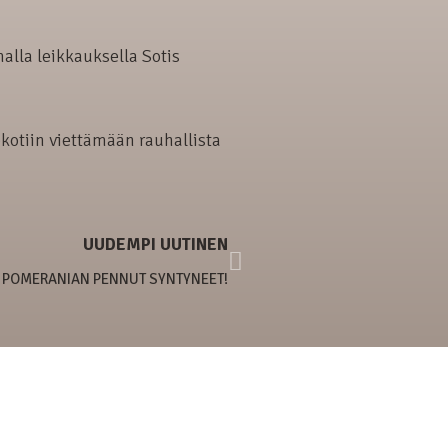
malla leikkauksella Sotis
ekotiin viettämään rauhallista
UUDEMPI UUTINEN
6 POMERANIAN PENNUT SYNTYNEET!