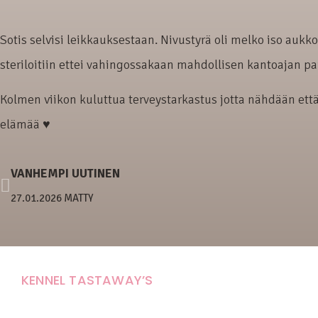
Sotis selvisi leikkauksestaan. Nivustyrä oli melko iso aukk
steriloitiin ettei vahingossakaan mahdollisen kantoajan pa
Kolmen viikon kuluttua terveystarkastus jotta nähdään että 
elämää ♥
VANHEMPI UUTINEN
27.01.2026 MATTY
KENNEL TASTAWAY’S
Carola Stolpe-Fagernäs