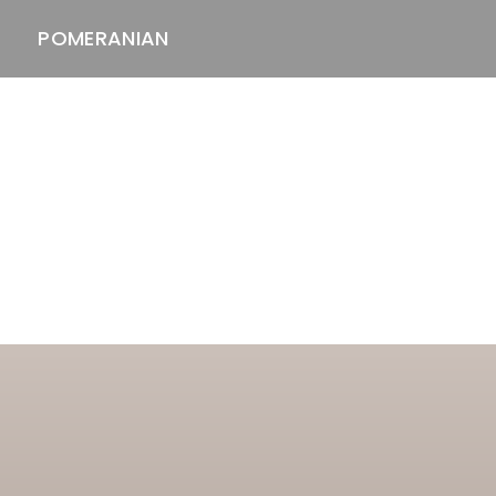
POMERANIAN
ASTAWAY'S
venäjänbolonka
venäjäntoy
pomeranian