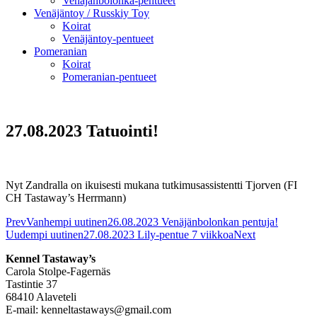
Venäjänbolonka-pentueet
Venäjäntoy / Russkiy Toy
Koirat
Venäjäntoy-pentueet
Pomeranian
Koirat
Pomeranian-pentueet
27.08.2023 Tatuointi!
Nyt Zandralla on ikuisesti mukana tutkimusassistentti Tjorven (FI
CH Tastaway’s Herrmann)
Prev
Vanhempi uutinen
26.08.2023 Venäjänbolonkan pentuja!
Uudempi uutinen
27.08.2023 Lily-pentue 7 viikkoa
Next
Kennel Tastaway’s
Carola Stolpe-Fagernäs
Tastintie 37
68410 Alaveteli
E-mail: kenneltastaways@gmail.com