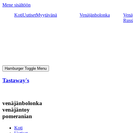
Mene sisältöön
Koti
Uutiset
Myytävänä
Venäjänbolonka
Venäj
Russ
Hamburger Toggle Menu
Tastaway's
venäjänbolonka
venäjäntoy
pomeranian
Koti