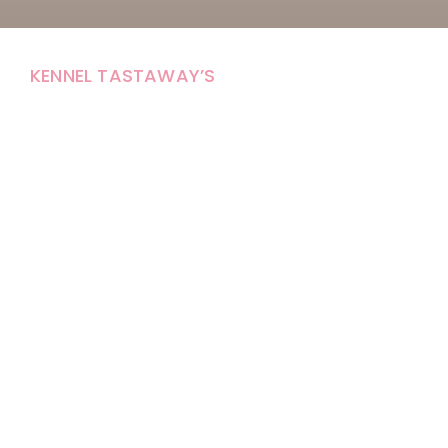
KENNEL TASTAWAY’S
Carola Stolpe-Fagernäs
Tastintie 37
68410 Alaveteli
E-mail: kenneltastaways@gmail.com
Y-tunnus: 1950853-3
Eläinten pitopaikkatunnus: FI000007670171