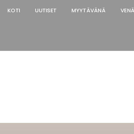
KOTI
UUTISET
MYYTÄVÄNÄ
VEN
TASTAWAY'S
venäjänbolonka
venäjäntoy
pomeranian