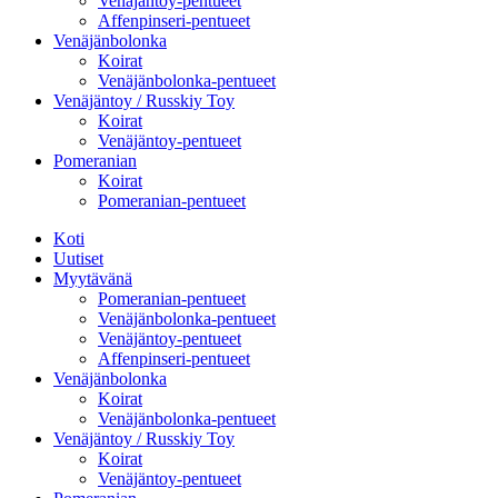
Venäjäntoy-pentueet
Affenpinseri-pentueet
Venäjänbolonka
Koirat
Venäjänbolonka-pentueet
Venäjäntoy / Russkiy Toy
Koirat
Venäjäntoy-pentueet
Pomeranian
Koirat
Pomeranian-pentueet
Koti
Uutiset
Myytävänä
Pomeranian-pentueet
Venäjänbolonka-pentueet
Venäjäntoy-pentueet
Affenpinseri-pentueet
Venäjänbolonka
Koirat
Venäjänbolonka-pentueet
Venäjäntoy / Russkiy Toy
Koirat
Venäjäntoy-pentueet