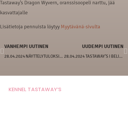
Tastaway’s Dragon Wyvern, oranssisoopeli narttu, jää
kasvattajalle
Lisätietoja pennuista löytyy
Myytävänä-sivulta
VANHEMPI UUTINEN
UUDEMPI UUTINEN
28.04.2024 NÄYTTELYTULOKSIA ULKOMAILTA
28.04.2024 TASTAWAY’S I BELIEVE I CAN TOUCH THE SKY
KENNEL TASTAWAY’S
Carola Stolpe-Fagernäs
Tastintie 37
68410 Alaveteli