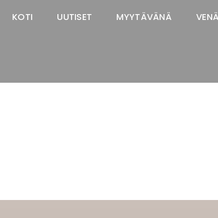
KOTI
UUTISET
MYYTÄVÄNÄ
VEN
TASTAWAY'S
venäjänbolonka
venäjäntoy
pomeranian