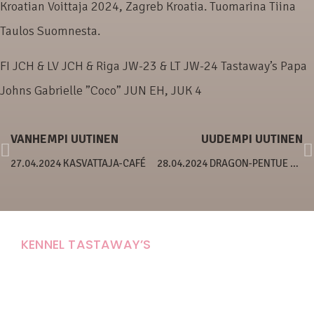
Kroatian Voittaja 2024, Zagreb Kroatia. Tuomarina Tiina
Taulos Suomnesta.
FI JCH & LV JCH & Riga JW-23 & LT JW-24 Tastaway’s Papa
Johns Gabrielle ”Coco” JUN EH, JUK 4
VANHEMPI UUTINEN
UUDEMPI UUTINEN
27.04.2024 KASVATTAJA-CAFÉ
28.04.2024 DRAGON-PENTUE KUVATTAVANA
KENNEL TASTAWAY’S
Carola Stolpe-Fagernäs
Tastintie 37