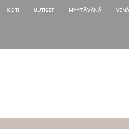
KOTI
UUTISET
MYYTÄVÄNÄ
VEN
TASTAWAY'S
venäjänbolonka
venäjäntoy
pomeranian