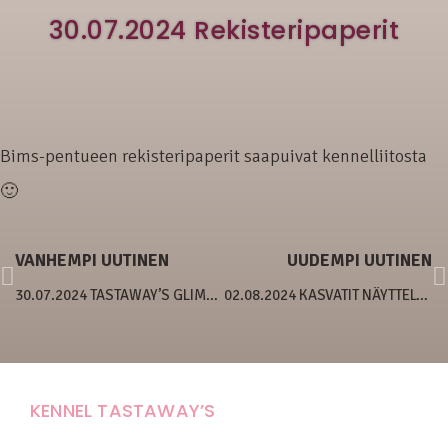
30.07.2024 Rekisteripaperit
Bims-pentueen rekisteripaperit saapuivat kennelliitosta
🙂
VANHEMPI UUTINEN
UUDEMPI UUTINEN
30.07.2024 TASTAWAY’S GLIMMER OF HOPE
02.08.2024 KASVATIT NÄYTTELYISSÄ
KENNEL TASTAWAY’S
Carola Stolpe-Fagernäs