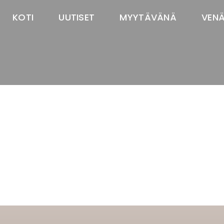
KOTI
UUTISET
MYYTÄVÄNÄ
VEN
TASTAWAY'S
venäjänbolonka
venäjäntoy
pomeranian