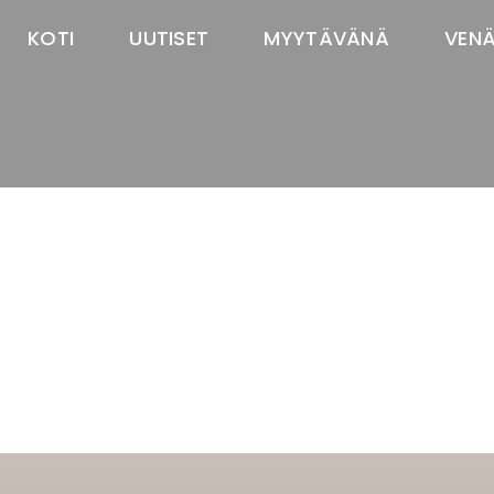
KOTI
UUTISET
MYYTÄVÄNÄ
VEN
TASTAWAY'S
venäjänbolonka
venäjäntoy
pomeranian