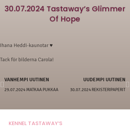
30.07.2024 Tastaway’s Glimmer
Of Hope
Ihana Heddi-kaunotar ♥
Tack för bilderna Carola!
VANHEMPI UUTINEN
UUDEMPI UUTINEN
29.07.2024 MATKAA PUKKAA
30.07.2024 REKISTERIPAPERIT
KENNEL TASTAWAY’S