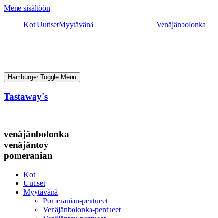
Mene sisältöön
Koti
Uutiset
Myytävänä
Venäjänbolonka
Hamburger Toggle Menu
Tastaway's
venäjänbolonka
venäjäntoy
pomeranian
Koti
Uutiset
Myytävänä
Pomeranian-pentueet
Venäjänbolonka-pentueet