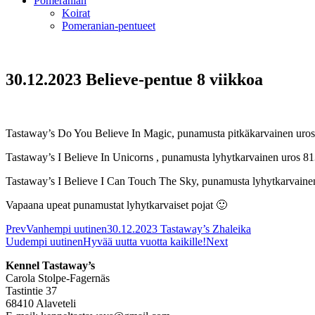
Pomeranian
Koirat
Pomeranian-pentueet
30.12.2023 Believe-pentue 8 viikkoa
Tastaway’s Do You Believe In Magic, punamusta pitkäkarvainen uros
Tastaway’s I Believe In Unicorns , punamusta lyhytkarvainen uros 81
Tastaway’s I Believe I Can Touch The Sky, punamusta lyhytkarvaine
Vapaana upeat punamustat lyhytkarvaiset pojat 🙂
Prev
Vanhempi uutinen
30.12.2023 Tastaway’s Zhaleika
Uudempi uutinen
Hyvää uutta vuotta kaikille!
Next
Kennel Tastaway’s
Carola Stolpe-Fagernäs
Tastintie 37
68410 Alaveteli