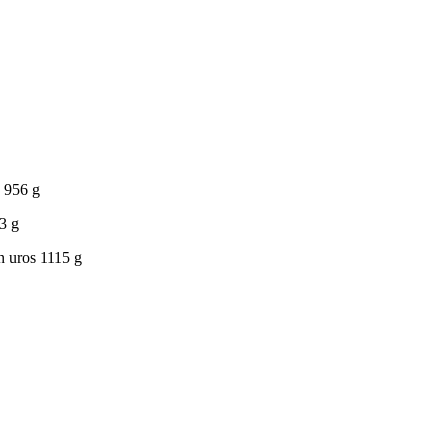
 956 g
3 g
n uros 1115 g