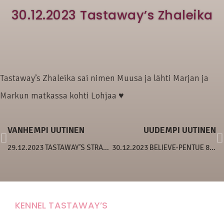
30.12.2023 Tastaway’s Zhaleika
Tastaway’s Zhaleika sai nimen Muusa ja lähti Marjan ja
Markun matkassa kohti Lohjaa ♥
VANHEMPI UUTINEN
UUDEMPI UUTINEN
29.12.2023 TASTAWAY’S STRAWBERRY CHEESECAKE
30.12.2023 BELIEVE-PENTUE 8 VIIKKOA
KENNEL TASTAWAY’S
Carola Stolpe-Fagernäs