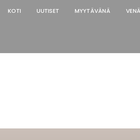
KOTI
UUTISET
MYYTÄVÄNÄ
VEN
TASTAWAY'S
venäjänbolonka
venäjäntoy
pomeranian